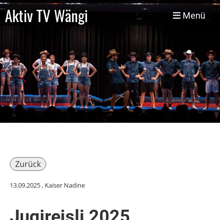
Aktiv TV Wängi
Menü
Zurück
13.09.2025
, Kaiser Nadine
Jugireisli 2025