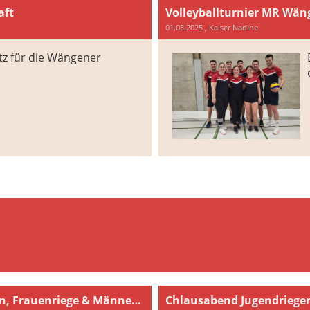
aft
Volleyballturnier MR Wän
01.03.2025
, Kaiser Nadine
atz für die Wängener
Neue Vereinstrainer für den Turnverein, Frauenriege & Männerriege
Chlausabend Jugendriege