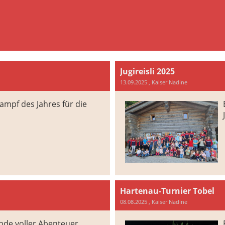
Jugireisli 2025
13.09.2025
, Kaiser Nadine
ampf des Jahres für die
Hartenau-Turnier Tobel
08.08.2025
, Kaiser Nadine
de voller Abenteuer,