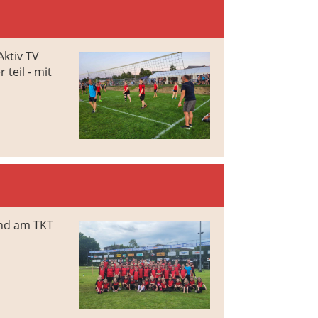
ktiv TV
teil - mit
and am TKT