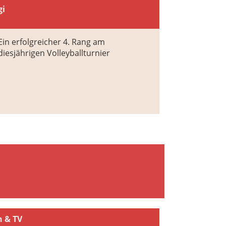
gi
Ein erfolgreicher 4. Rang am
diesjährigen Volleyballturnier
n & TV