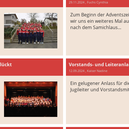
29.11.2024
, Fuchs Cynthia
Zum Beginn der Adventsze
wir uns ein weiteres Mal au
nach dem Samichlaus...
lückt
Vorstands- und Leiteranla
12.09.2024
, Kaiser Nadine
Ein gelugener Anlass für die
Jugileiter und Vorstandsmit