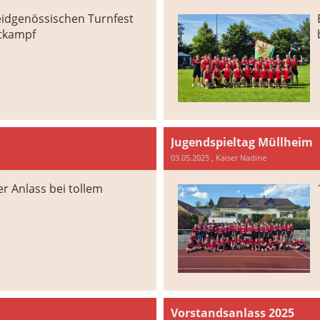
eidgenössischen Turnfest
tkampf
Jugendspieltag Müllheim
03.05.2025
, Kaiser Nadine
r Anlass bei tollem
Vorstandsanlass 2025