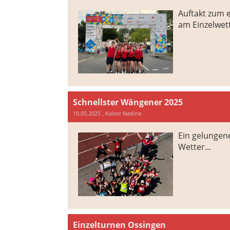
Auftakt zum 
am Einzelwet
Schnellster Wängener 2025
10.05.2025
, Kaiser Nadine
Ein gelungene
Wetter...
Einzelturnen Ossingen