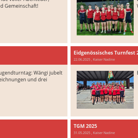
nd Gemeinschaft!
Eidgenössisches Turnfest 
22.06.2025
, Kaiser Nadine
ugendturntag: Wängi jubelt
eichnungen und drei
TGM 2025
31.05.2025
, Kaiser Nadine