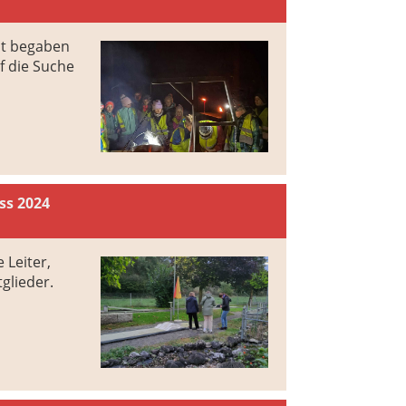
it begaben
f die Suche
ss 2024
 Leiter,
glieder.