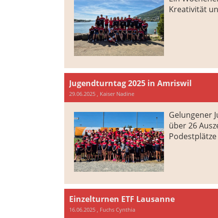
Kreativität u
Jugendturntag 2025 in Amriswil
29.06.2025
, Kaiser Nadine
Gelungener J
über 26 Ausz
Podestplätze
Einzelturnen ETF Lausanne
16.06.2025
, Fuchs Cynthia