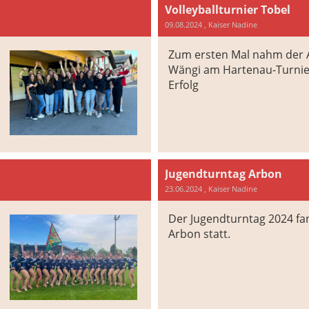
Volleyballturnier Tobel
09.08.2024
, Kaiser Nadine
Zum ersten Mal nahm der A
Wängi am Hartenau-Turnier 
Erfolg
Jugendturntag Arbon
23.06.2024
, Kaiser Nadine
Der Jugendturntag 2024 f
Arbon statt.