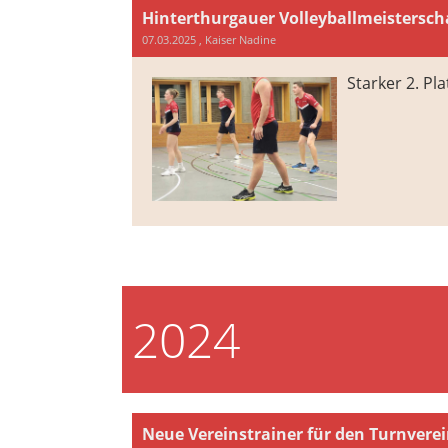
Hinterthurgauer Volleyballmeistersch
07.03.2025
, Kaiser Nadine
Starker 2. Pl
2024