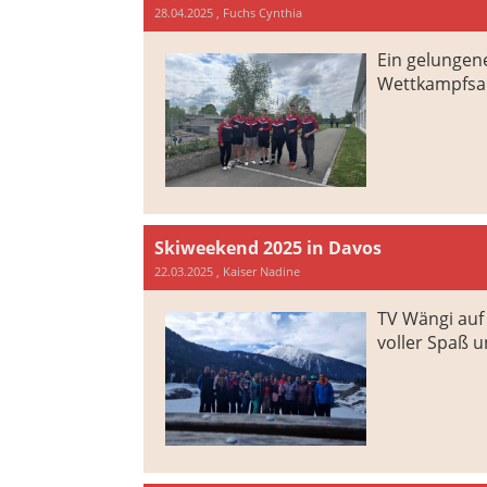
28.04.2025
, Fuchs Cynthia
Ein gelungene
Wettkampfsa
Skiweekend 2025 in Davos
22.03.2025
, Kaiser Nadine
TV Wängi auf
voller Spaß 