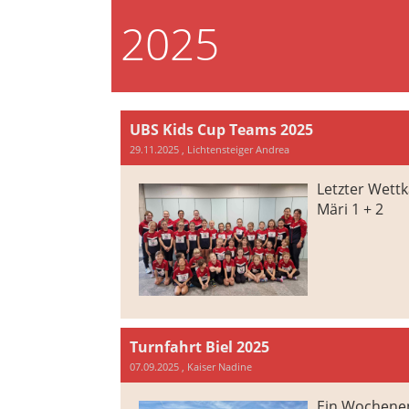
2025
UBS Kids Cup Teams 2025
29.11.2025
, Lichtensteiger Andrea
Letzter Wettk
Märi 1 + 2
Turnfahrt Biel 2025
07.09.2025
, Kaiser Nadine
Ein Wochenen